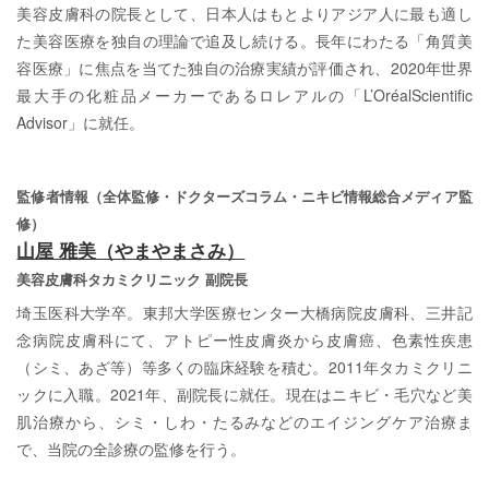
美容皮膚科の院長として、日本人はもとよりアジア人に最も適し
た美容医療を独自の理論で追及し続ける。長年にわたる「角質美
容医療」に焦点を当てた独自の治療実績が評価され、2020年世界
最大手の化粧品メーカーであるロレアルの「L’OréalScientific
Advisor」に就任。
監修者情報（全体監修・ドクターズコラム・ニキビ情報総合メディア監
修）
山屋 雅美（やまやまさみ）
美容皮膚科タカミクリニック 副院長
埼玉医科大学卒。東邦大学医療センター大橋病院皮膚科、三井記
念病院皮膚科にて、アトピー性皮膚炎から皮膚癌、色素性疾患
（シミ、あざ等）等多くの臨床経験を積む。2011年タカミクリニ
ックに入職。2021年、副院長に就任。現在はニキビ・毛穴など美
肌治療から、シミ・しわ・たるみなどのエイジングケア治療ま
で、当院の全診療の監修を行う。