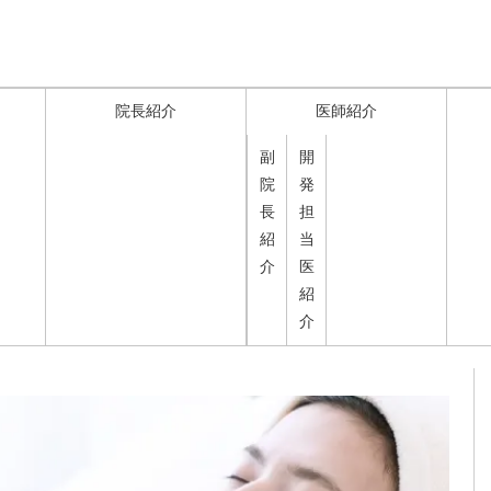
院長紹介
医師紹介
副
開
院
発
長
担
紹
当
介
医
紹
介