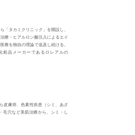
から「タカミクリニック」を開設し、
ー治療・ヒアルロン酸注入によるエイ
容医療を独自の理論で追及し続ける。
の化粧品メーカーであるロレアルの
ら皮膚癌、色素性疾患（シミ、あざ
ビ・毛穴など美肌治療から、シミ・し