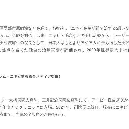
医学部付属病院などを経て、1999年、“ニキビを短期間で治す”の想い
入れた診療を開始。以来、ニキビ・毛穴などの美肌治療から、レーザ
美容皮膚科の院長として、日本人はもとよりアジア人に最も適した美
焦点を当てた独自の治療実績が評価され、2020年世界最大手
任。
ラム・ニキビ情報総合メディア監修）
ンター大橋病院皮膚科、三井記念病院皮膚科にて、アトピー性皮膚炎か
11年タカミクリニックに入職。2021年、副院長に就任。現在はニキ
療まで、当院の全診療の監修を行う。