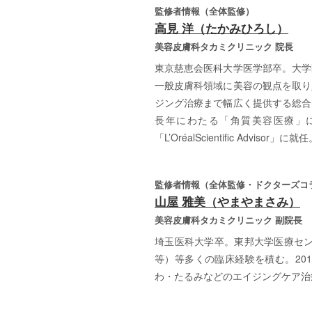
監修者情報（全体監修）
高見 洋（たかみひろし）
美容皮膚科タカミクリニック 院長
東京慈恵会医科大学医学部卒。大学
一般皮膚科領域に美容の観点を取り
ジング治療まで幅広く提供する総合
長年にわたる「角質美容医療」に
「L’OréalScientific Advisor」に就
監修者情報（全体監修・ドクターズコ
山屋 雅美（やまやまさみ）
美容皮膚科タカミクリニック 副院長
埼玉医科大学卒。東邦大学医療セ
等）等多くの臨床経験を積む。20
わ・たるみなどのエイジングケア治