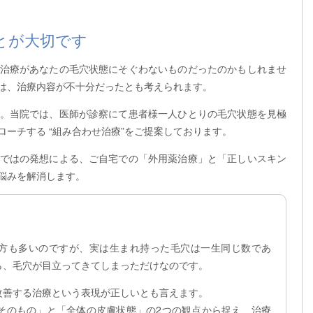
とが大切です
治療があなたの毛穴状態にそぐわないものだったのかもしれませ
は、治療内容が不十分だったとも考えられます。
。当院では、医師が診察にて患者様一人ひとりの毛穴状態を見極
ーチする “組み合わせ治療”をご提案しております。
ではの発想による、ご自宅での「外用薬治療」と「正しいスキン
悩みを解消します。
む方も多いのですが、実は生まれ持った毛穴は一生同じ数であ
ら、毛穴が目立ってきてしまっただけなのです。
改善する治療という表現が正しいとも言えます。
そのもの」と「全体の皮膚状態」の2つの観点から捉え、治療