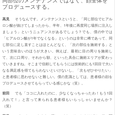
同部位のメンテナンスではなく、顔全体を
プロデュースする。
高見
そうなんです。メンテナンスというと、「同じ部位でヒアル
ロン酸が抜けてしまったから、半年、1年後に再度同じ場所に注入し
ましょう」というニュアンスがあるでしょう？でも、僕の中では
「ヒアルロン酸が1年でなくなる」というのは非常に稀であって、同
じ部位に足し直すことはほとんどなく、「次の部位を施術する」と
いう意味合いのほうが大きい。例えば、最初に目の周りを施術し
て、次に口周り、それから額、といった具合に施術エリアが変わっ
ていきますね。そこまで信頼してもらうには技術的にも1回目で大い
なる満足感を得てもらわないといけないし、「次もぜひやりたい」
と患者様に思わせないと難しい。僕の意識としては、患者様の顔を
プロデュースさせてもらっている感じかな（笑）。
前田
でも「ココに入れたのに、少なくなっちゃったわ！もう1回
入れて！」と言って来られる患者様もいらっしゃいませんか？
（笑）