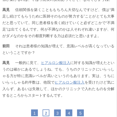
高見
信頼関係を築くことももちろん大切なんですけど、僕は“満
足し続けてもらうために医師そのものが努力する”ことがとても大事
だと思っていて。同じ患者様を長く続けていくと必ずどこかで“不満
足”は出てくるんです。何が不満なのかは人それぞれ違いますが、何
がダメなのかをその都度判断する力は必須だと思いますよ。
前田
それは患者様の知識が増えて、意識レベルが高くなっている
ということですか？
高見
一般的に見て、
ヒアルロン酸注入
に対する知識が増えたとい
うのは確かにあるでしょうね。でも、うちのクリニックにいらっし
ゃる方が特に意識レベルが高いというのもあります。実は、うちに
いらっしゃる約半数は、他院で
ヒアルロン酸注入
を受けたけど気に
入らず、あるいは失敗して、ほかのクリニックで入れたものを分解
するところからスタートするんです。
1
2
3
4
5