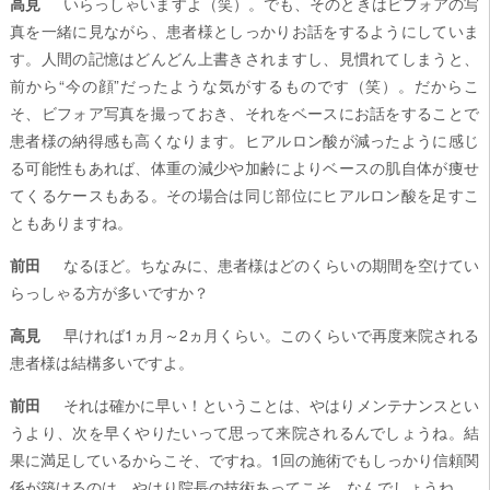
高見
いらっしゃいますよ（笑）。でも、そのときはビフォアの写
真を一緒に見ながら、患者様としっかりお話をするようにしていま
す。人間の記憶はどんどん上書きされますし、見慣れてしまうと、
前から“今の顔”だったような気がするものです（笑）。だからこ
そ、ビフォア写真を撮っておき、それをベースにお話をすることで
患者様の納得感も高くなります。ヒアルロン酸が減ったように感じ
る可能性もあれば、体重の減少や加齢によりベースの肌自体が痩せ
てくるケースもある。その場合は同じ部位にヒアルロン酸を足すこ
ともありますね。
前田
なるほど。ちなみに、患者様はどのくらいの期間を空けてい
らっしゃる方が多いですか？
高見
早ければ1ヵ月～2ヵ月くらい。このくらいで再度来院される
患者様は結構多いですよ。
前田
それは確かに早い！ということは、やはりメンテナンスとい
うより、次を早くやりたいって思って来院されるんでしょうね。結
果に満足しているからこそ、ですね。1回の施術でもしっかり信頼関
係が築けるのは、やはり院長の技術あってこそ、なんでしょうね。