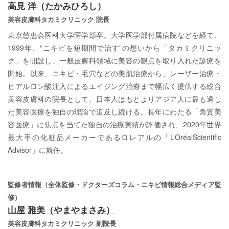
高見 洋（たかみひろし）
美容皮膚科タカミクリニック 院長
東京慈恵会医科大学医学部卒。大学医学部付属病院などを経て、
1999年、“ニキビを短期間で治す”の想いから「タカミクリニッ
ク」を開設し、一般皮膚科領域に美容の観点を取り入れた診療を
開始。以来、ニキビ・毛穴などの美肌治療から、レーザー治療・
ヒアルロン酸注入によるエイジング治療まで幅広く提供する総合
美容皮膚科の院長として、日本人はもとよりアジア人に最も適し
た美容医療を独自の理論で追及し続ける。長年にわたる「角質美
容医療」に焦点を当てた独自の治療実績が評価され、2020年世界
最大手の化粧品メーカーであるロレアルの「L’OréalScientific
Advisor」に就任。
監修者情報（全体監修・ドクターズコラム・ニキビ情報総合メディア監
修）
山屋 雅美（やまやまさみ）
美容皮膚科タカミクリニック 副院長