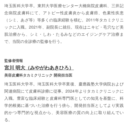
埼玉医科大学卒。東邦大学医療センター大橋病院皮膚科、三井記
念病院皮膚科にて、アトピー性皮膚炎から皮膚癌、色素性疾患
（シミ、あざ等）等多くの臨床経験を積む。2011年タカミクリニ
ックに入職。2021年、副院長に就任。現在はニキビ・毛穴など美
肌治療から、シミ・しわ・たるみなどのエイジングケア治療ま
で、当院の全診療の監修を行う。
監修者情報
宮川 明大（みやがわあきひろ）
美容皮膚科タカミクリニック 開発担当医
埼玉医科大学卒。埼玉医科大学卒業後、慶應義塾大学病院および
関連病院にて皮膚科診療に従事。2024年よりタカミクリニックに
入職。豊富な臨床経験と皮膚科専門医としての知見を基盤に、科
学的根拠に基づいた治療を行う傍ら、開発担当医としてより実践
的かつ専門的な視点から、美容医療の質の向上に取り組んでい
る。