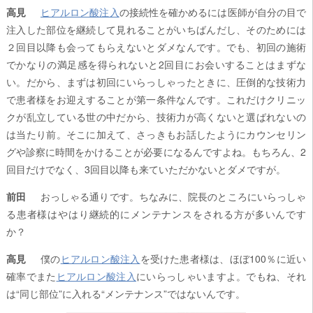
高見
ヒアルロン酸注入
の接続性を確かめるには医師が自分の目で
注入した部位を継続して見れることがいちばんだし、そのためには
２回目以降も会ってもらえないとダメなんです。でも、初回の施術
でかなりの満足感を得られないと2回目にお会いすることはまずな
い。だから、まずは初回にいらっしゃったときに、圧倒的な技術力
で患者様をお迎えすることが第一条件なんです。これだけクリニッ
クが乱立している世の中だから、技術力が高くないと選ばれないの
は当たり前。そこに加えて、さっきもお話したようにカウンセリン
グや診察に時間をかけることが必要になるんですよね。もちろん、2
回目だけでなく、3回目以降も来ていただかないとダメですが。
前田
おっしゃる通りです。ちなみに、院長のところにいらっしゃ
る患者様はやはり継続的にメンテナンスをされる方が多いんです
か？
高見
僕の
ヒアルロン酸注入
を受けた患者様は、ほぼ100％に近い
確率でまた
ヒアルロン酸注入
にいらっしゃいますよ。でもね、それ
は“同じ部位”に入れる“メンテナンス”ではないんです。