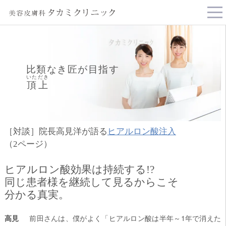
tog
nav
比類なき匠が目指す
いただき
頂上
［対談］院長高見洋が語る
ヒアルロン酸注入
（2ページ）
ヒアルロン酸効果は持続する!?
同じ患者様を継続して見るからこそ
分かる真実。
高見
前田さんは、僕がよく「ヒアルロン酸は半年～1年で消えた