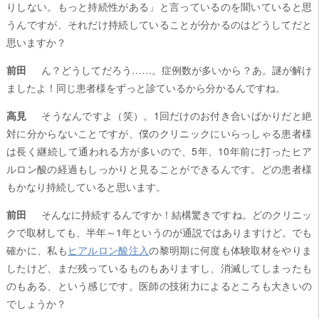
りしない。もっと持続性がある」と言っているのを聞いていると思
うんですが、それだけ持続していることが分かるのはどうしてだと
思いますか？
前田
ん？どうしてだろう……。症例数が多いから？あ。謎が解け
ましたよ！同じ患者様をずっと診ているから分かるんですね。
高見
そうなんですよ（笑）。1回だけのお付き合いばかりだと絶
対に分からないことですが、僕のクリニックにいらっしゃる患者様
は長く継続して通われる方が多いので、5年、10年前に打ったヒア
ルロン酸の経過もしっかりと見ることができるんです。どの患者様
もかなり持続していると思います。
前田
そんなに持続するんですか！結構驚きですね。どのクリニッ
クで取材しても、半年～1年というのが通説ではありますけど。でも
確かに、私も
ヒアルロン酸注入
の黎明期に何度も体験取材をやりま
したけど、まだ残っているものもありますし、消滅してしまったも
のもある、という感じです。医師の技術力によるところも大きいの
でしょうか？